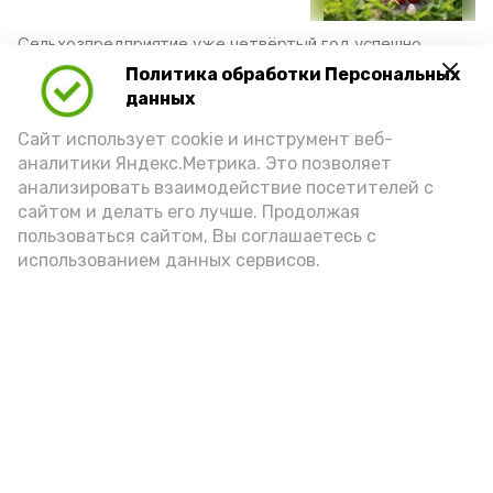
Сельхозпредприятие уже четвёртый год успешно
функционирует в Камызякском районе
Политика обработки Персональных
31 мая 2025, 15:35
данных
Сайт использует cookie и инструмент веб-
аналитики Яндекс.Метрика. Это позволяет
Современный
анализировать взаимодействие посетителей с
дноуглубительный флот
сайтом и делать его лучше. Продолжая
помогает в развитии водных
путей Астраханской области
пользоваться сайтом, Вы соглашаетесь с
использованием данных сервисов.
С открытия навигации в апреле со дна Волго-
Каспийского морского судоходного канала извлекли
уже около 1 млн кубометров грунта
15 мая 2025, 08:28
За майские праздники
астраханская санавиация
спасла четыре жизни