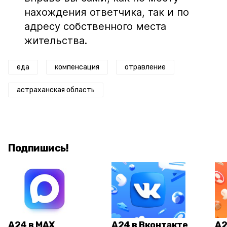
нахождения ответчика, так и по
адресу собственного места
жительства.
еда
компенсация
отравление
астраханская область
Подпишись!
А24 в MAX
А24 в Вконтакте
А2