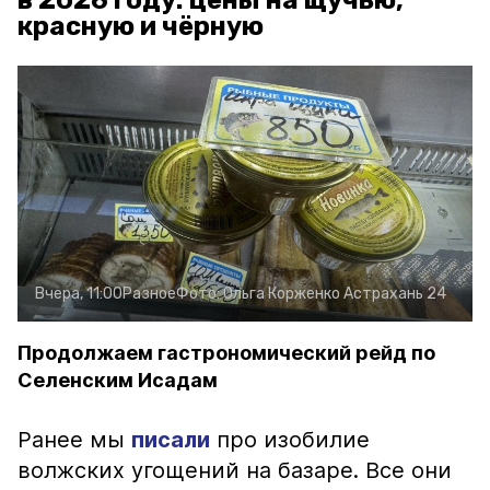
в 2026 году: цены на щучью,
красную и чёрную
Вчера, 11:00
Разное
Фото:
Ольга Корженко
Астрахань 24
Продолжаем гастрономический рейд по
Селенским Исадам
Ранее мы
писали
про изобилие
волжских угощений на базаре. Все они