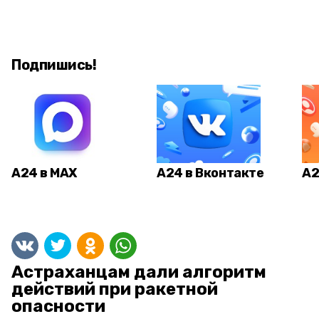
Подпишись!
А24 в MAX
А24 в Вконтакте
А2
Астраханцам дали алгоритм
действий при ракетной
опасности