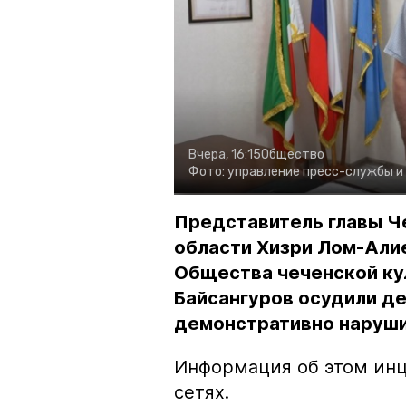
Вчера, 16:15
Общество
Фото:
управление пресс-службы и
Представитель главы Ч
области Хизри Лом-Али
Общества чеченской ку
Байсангуров осудили де
демонстративно наруши
Информация об этом инц
сетях.