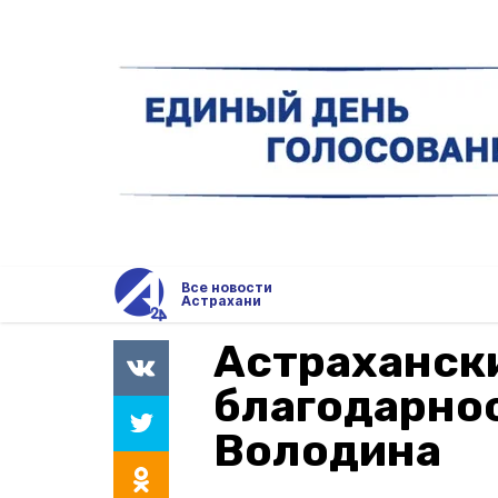
Все новости
Астрахани
Астраханск
благодарнос
Володина