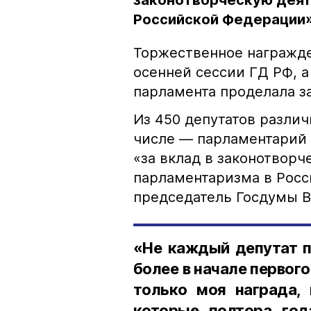
законотворческую деят
Российской Федерации
Торжественное награжде
осенней сессии ГД РФ, а
парламента проделала за
Из 450 депутатов различ
числе — парламентарий 
«за вклад в законотворч
парламентаризма в Росс
председатель Госдумы В
«Не каждый депутат п
более в начале первого
только моя награда, 
которые полтора го