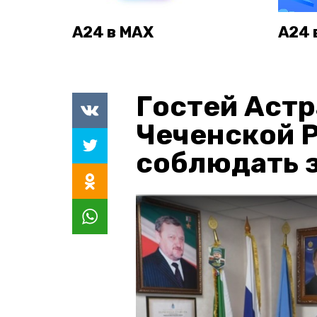
А24 в MAX
А24 
Гостей Астр
Чеченской 
соблюдать з