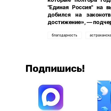
"Единая Россия" на в
добился на законот
достижение», — подчер
благодарность
астраханска
Подпишись!