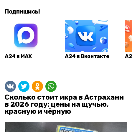
Подпишись!
А24 в MAX
А24 в Вконтакте
А2
Сколько стоит икра в Астрахани
в 2026 году: цены на щучью,
красную и чёрную