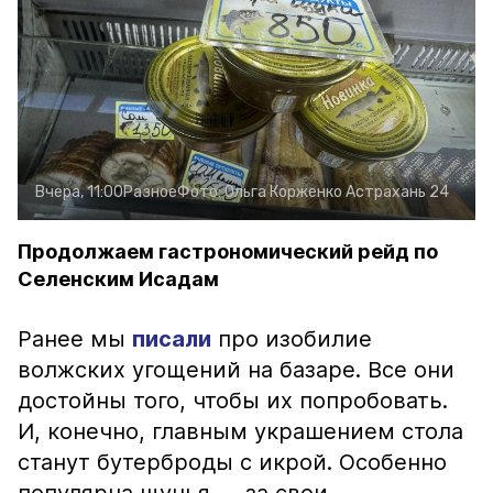
Вчера, 11:00
Разное
Фото:
Ольга Корженко
Астрахань 24
Продолжаем гастрономический рейд по
Селенским Исадам
Ранее мы
писали
про изобилие
волжских угощений на базаре. Все они
достойны того, чтобы их попробовать.
И, конечно, главным украшением стола
станут бутерброды с икрой. Особенно