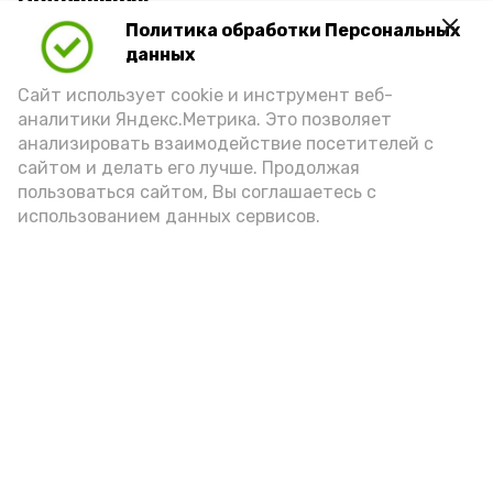
Политика обработки Персональных
данных
Сайт использует cookie и инструмент веб-
аналитики Яндекс.Метрика. Это позволяет
анализировать взаимодействие посетителей с
А24 в MAX
А24 в Вконтакте
А2
сайтом и делать его лучше. Продолжая
пользоваться сайтом, Вы соглашаетесь с
использованием данных сервисов.
Астраханцам дали алгоритм
действий при ракетной
опасности