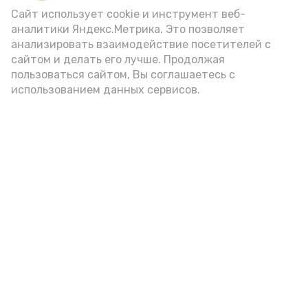
внимание на хлеб, с которым она
Сайт использует cookie и инструмент веб-
подаётся: лучше выбирать
аналитики Яндекс.Метрика. Это позволяет
цельнозерновой, с мукой грубого
анализировать взаимодействие посетителей с
сайтом и делать его лучше. Продолжая
помола. Есть икру следует в первой
пользоваться сайтом, Вы соглашаетесь с
половине дня. Кстати, полезнее для
использованием данных сервисов.
здоровья сопроводить такой бутерброд
сочными овощами, свежей зеленью и
отварным яйцом.