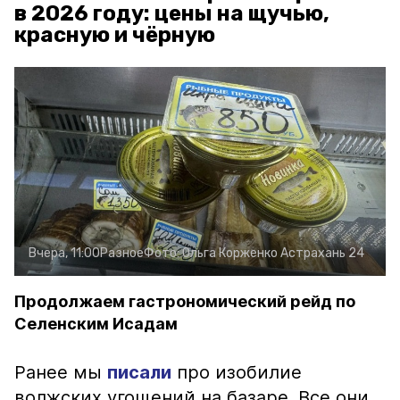
в 2026 году: цены на щучью,
красную и чёрную
Вчера, 11:00
Разное
Фото:
Ольга Корженко
Астрахань 24
Продолжаем гастрономический рейд по
Селенским Исадам
Ранее мы
писали
про изобилие
волжских угощений на базаре. Все они