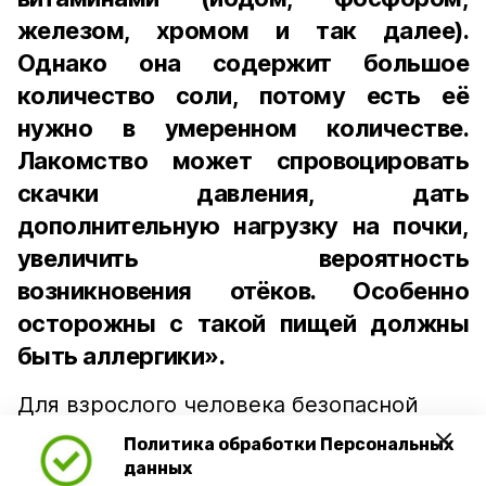
железом, хромом и так далее).
Однако она содержит большое
количество соли, потому есть её
нужно в умеренном количестве.
Лакомство может спровоцировать
скачки давления, дать
дополнительную нагрузку на почки,
увеличить вероятность
возникновения отёков. Особенно
осторожны с такой пищей должны
быть аллергики».
Для взрослого человека безопасной
порцией икры считается 30-50 граммов
Политика обработки Персональных
(2-3 ложки). При этом следует обратить
данных