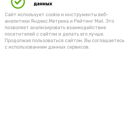
данных
Сайт использует cookie и инструменты веб-
аналитики Яндекс.Метрика и Рейтинг Mail. Это
позволяет анализировать взаимодействие
Новости
посетителей с сайтом и делать его лучше.
Происшествия
Продолжая пользоваться сайтом, Вы соглашаетесь
с использованием данных сервисов.
Экономика
Политика
Спецоперация
Общество
Разное
ЖКХ
Новости Каспия
Наука и образование
Погода
Культура
Спорт