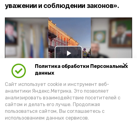
уважении и соблюдении законов».
Play
Политика обработки Персональных
Video
данных
Сайт использует cookie и инструмент веб-
аналитики Яндекс.Метрика. Это позволяет
Видео: управление пресс-службы и информации
анализировать взаимодействие посетителей с
администрации губернатора АО
сайтом и делать его лучше. Продолжая
пользоваться сайтом, Вы соглашаетесь с
использованием данных сервисов.
год единства народов
закон