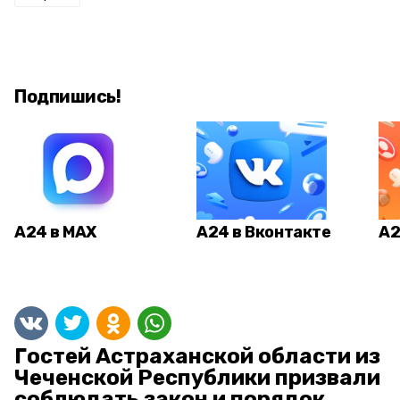
Подпишись!
А24 в MAX
А24 в Вконтакте
А2
Гостей Астраханской области из
Чеченской Республики призвали
соблюдать закон и порядок