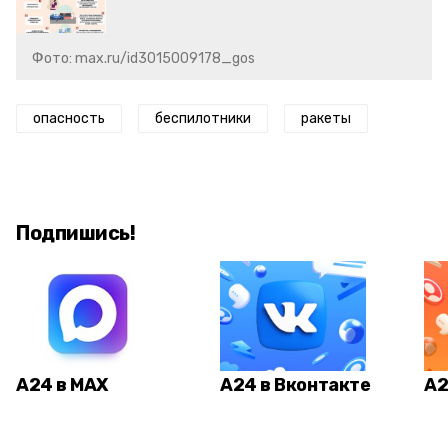
Фото: max.ru/id3015009178_gos
опасность
беспилотники
ракеты
Подпишись!
А24 в MAX
А24 в Вконтакте
А2