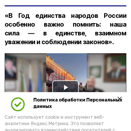
«В Год единства народов России
особенно важно помнить: наша
сила — в единстве, взаимном
уважении и соблюдении законов».
Play
Политика обработки Персональных
Video
данных
Сайт использует cookie и инструмент веб-
аналитики Яндекс.Метрика. Это позволяет
Видео: управление пресс-службы и информации
анализировать взаимодействие посетителей с