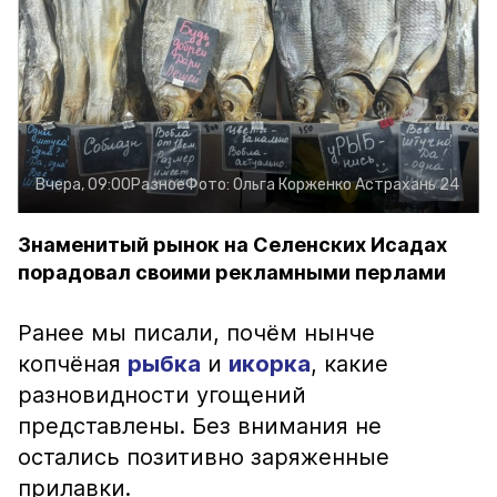
Вчера, 09:00
Разное
Фото:
Ольга Корженко
Астрахань 24
Знаменитый рынок на Селенских Исадах
порадовал своими рекламными перлами
Ранее мы писали, почём нынче
копчёная
рыбка
и
икорка
, какие
разновидности угощений
представлены. Без внимания не
остались позитивно заряженные
прилавки.