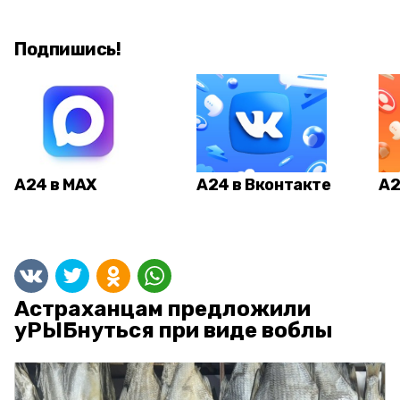
Подпишись!
А24 в MAX
А24 в Вконтакте
А2
Астраханцам предложили
уРЫБнуться при виде воблы