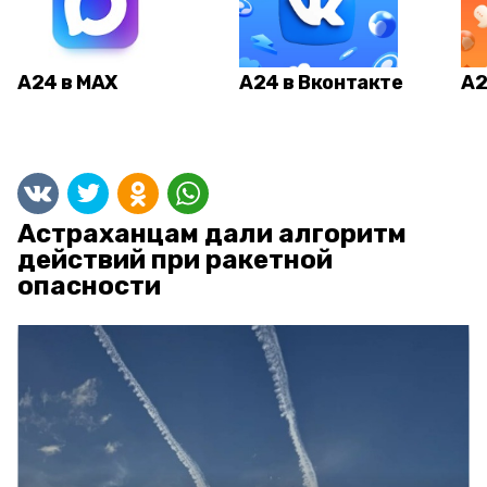
А24 в MAX
А24 в Вконтакте
А2
Астраханцам дали алгоритм
действий при ракетной
опасности