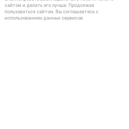
администрации губернатора АО
сайтом и делать его лучше. Продолжая
пользоваться сайтом, Вы соглашаетесь с
использованием данных сервисов.
год единства народов
закон
Подпишись!
А24 в MAX
А24 в Вконтакте
А2