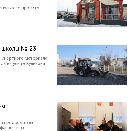
онального проекта
у школы № 23
 инертного материала,
ок на улице Куликова
но
чи председателя
фанасьева с