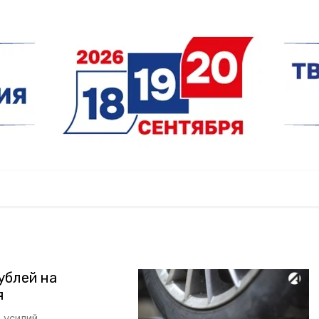
ублей на
я
 усилий