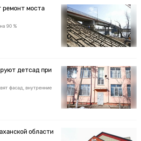
т ремонт моста
на 90 %
ируют детсад при
вят фасад, внутренние
раханской области