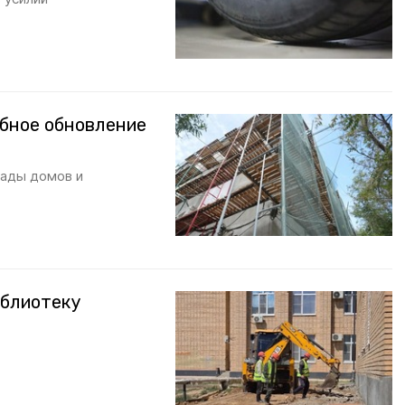
бное обновление
сады домов и
иблиотеку