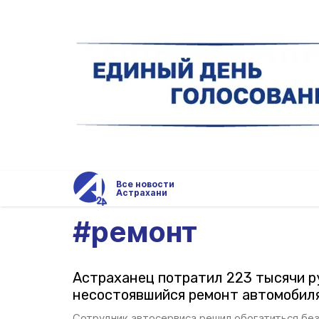
Все новости
Астрахани
#
ремонт
Астраханец потратил 223 тысячи р
несостоявшийся ремонт автомобил
Сотрудник автосервиса решил обогатиться без