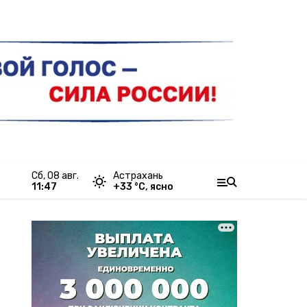
сб, 08 авг.
Астрахань
11:47
+
33
°С,
ясно