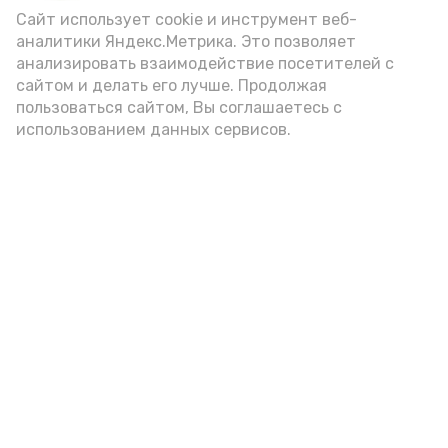
Сайт использует cookie и инструмент веб-
аналитики Яндекс.Метрика. Это позволяет
анализировать взаимодействие посетителей с
Новости
сайтом и делать его лучше. Продолжая
Происшествия
пользоваться сайтом, Вы соглашаетесь с
использованием данных сервисов.
Экономика
Политика
Спецоперация
Общество
Разное
ЖКХ
Новости Каспия
Наука и образование
Погода
Культура
Спорт
Новости партнёров