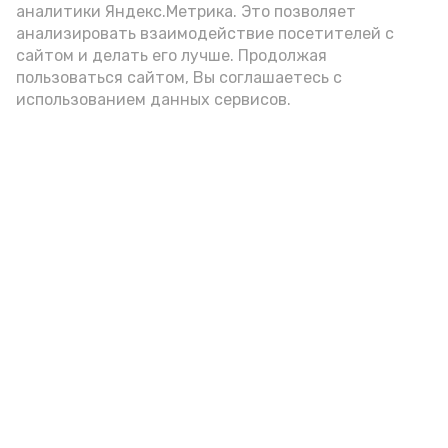
аналитики Яндекс.Метрика. Это позволяет
анализировать взаимодействие посетителей с
Новости
сайтом и делать его лучше. Продолжая
пользоваться сайтом, Вы соглашаетесь с
Происшествия
использованием данных сервисов.
Экономика
Политика
Спецоперация
Общество
Разное
ЖКХ
Новости Каспия
Наука и образование
Погода
Культура
Спорт
Новости партнёров
Медицина