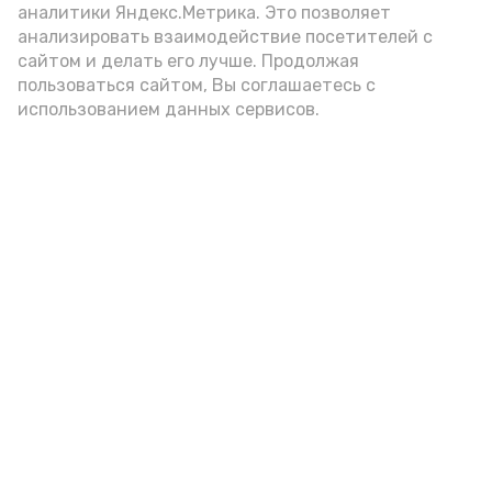
аналитики Яндекс.Метрика. Это позволяет
анализировать взаимодействие посетителей с
Новости
сайтом и делать его лучше. Продолжая
пользоваться сайтом, Вы соглашаетесь с
Происшествия
использованием данных сервисов.
Экономика
Политика
Спецоперация
Общество
Разное
ЖКХ
Новости Каспия
Наука и образование
Погода
Культура
Спорт
Новости партнёров
Медицина