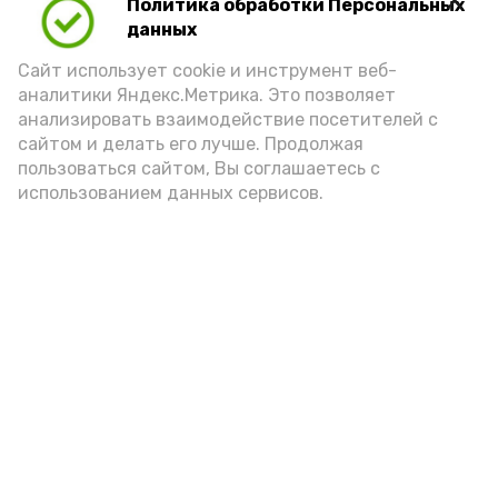
Политика обработки Персональных
данных
Сайт использует cookie и инструмент веб-
аналитики Яндекс.Метрика. Это позволяет
анализировать взаимодействие посетителей с
Новости
сайтом и делать его лучше. Продолжая
Происшествия
пользоваться сайтом, Вы соглашаетесь с
использованием данных сервисов.
Экономика
Политика
Спецоперация
Общество
Разное
ЖКХ
Новости Каспия
Наука и образование
Погода
Культура
Спорт