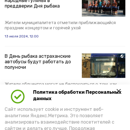
народные гулянья в
преддверии Дня рыбака
Жители муниципалитета отметили приближающийся
праздник концертом и горячей ухой
13 июля 2024, 12:00
В День рыбака астраханские
автобусы будут работать до
полуночи
Жители облцентра могут не беспокоиться о том, как
добраться домой после праздничных мероприятий
Политика обработки Персональных
12 июля 2024, 20:30
данных
Сайт использует cookie и инструмент веб-
аналитики Яндекс.Метрика. Это позволяет
В День рыбака в Астрахани
анализировать взаимодействие посетителей с
выступит группа «Дюна»
сайтом и делать его лучше. Продолжая