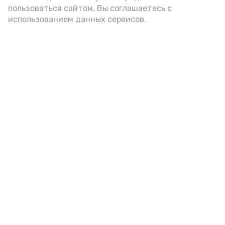
пользоваться сайтом, Вы соглашаетесь с
использованием данных сервисов.
Хедлайнера любимого астраханцами праздника назвали
в пресс-службе администрации области
10 июля 2024, 10:30
В День рыбака в Астрахани
ограничат продажу алкоголя
Праздник состоится в воскресенье, 14 июля
8 июля 2024, 16:00
День рыбака в Астрахани
отметят фестивалем ухи и
концертной программой