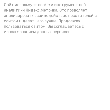
Сайт использует cookie и инструмент веб-
аналитики Яндекс.Метрика. Это позволяет
анализировать взаимодействие посетителей с
Новости
сайтом и делать его лучше. Продолжая
Происшествия
пользоваться сайтом, Вы соглашаетесь с
использованием данных сервисов.
Экономика
Политика
Спецоперация
Общество
Разное
ЖКХ
Новости Каспия
Наука и образование
Погода
Культура
Спорт
Новости партнёров